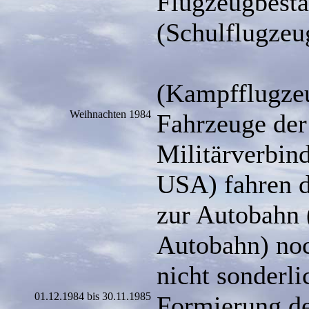
Flugzeugbes
(Schulflugzeu
12 S
(Kampfflugze
Weihnachten 1984
Fahrzeuge der
Militärverbin
USA) fahren da
zur Autobahn 
Autobahn) noc
nicht sonderli
01.12.1984 bis 30.11.1985
Formierung d