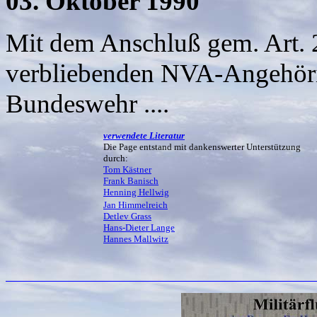
03. Oktober 1990
Mit dem Anschluß gem. Art. 
verbliebenden NVA-Angehöri
Bundeswehr ....
verwendete Literatur
Die Page entstand mit dankenswerter Unterstützung
durch:
Tom Kästner
Frank Banisch
Henning Hellwig
Jan Himmelreich
Detlev Grass
Hans-Dieter Lange
Hannes Mallwitz