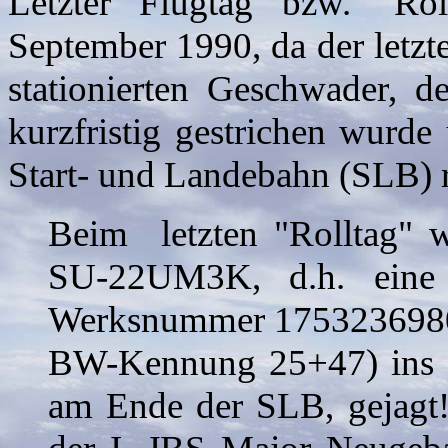
Letzter Flugtag bzw. "R
September 1990, da der letzt
stationierten Geschwader
kurzfristig gestrichen wurde
Start- und Landebahn (SLB) r
Beim letzten "Rolltag" 
SU-22UM3K, d.h. eine z
Werksnummer 1753236980
BW-Kennung 25+47) ins "
am Ende der SLB, gejagt