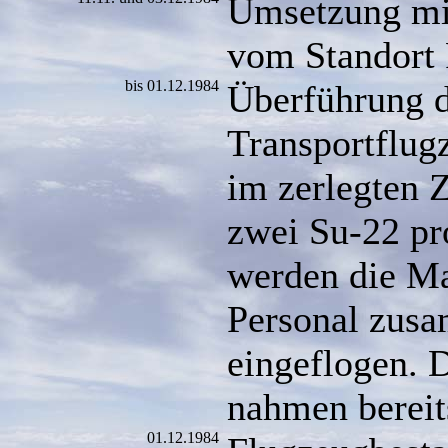
Umsetzung mit
vom Standort
bis 01.12.1984
Überführung d
Transportflug
im zerlegten 
zwei Su-22 pr
werden die Ma
Personal zus
eingeflogen. 
nahmen bereit
01.12.1984