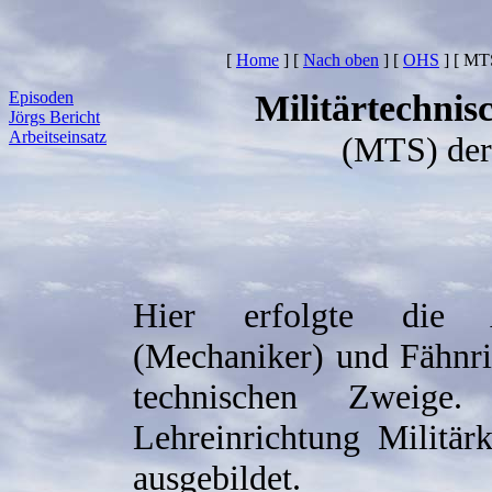
[
Home
]
[
Nach oben
]
[
OHS
]
[ MT
Episoden
Militärtechnis
Jörgs Bericht
Arbeitseinsatz
(MTS) der
Hier erfolgte die A
(Mechaniker) und Fähnric
technischen Zweige
Lehreinrichtung Militär
ausgebildet.