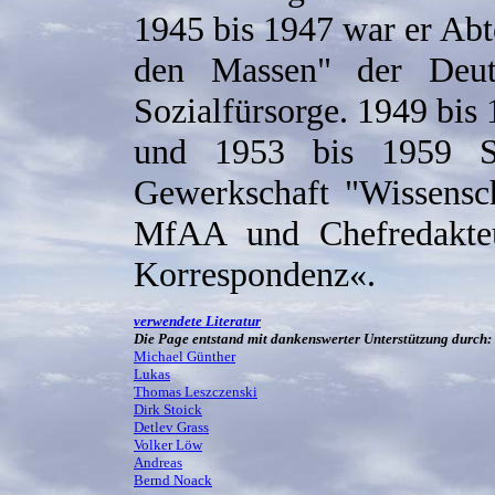
1945 bis 1947 war er Abte
den Massen" der Deut
Sozialfürsorge. 1949 bis
und 1953 bis 1959 Sek
Gewerkschaft "Wissensch
MfAA und Chefredakteur
Korrespondenz«.
verwendete Literatur
Die Page entstand mit dankenswerter Unterstützung durch:
Michael Günther
Lukas
Thomas Leszczenski
Dirk Stoick
Detlev Grass
Volker Löw
Andreas
Bernd Noack