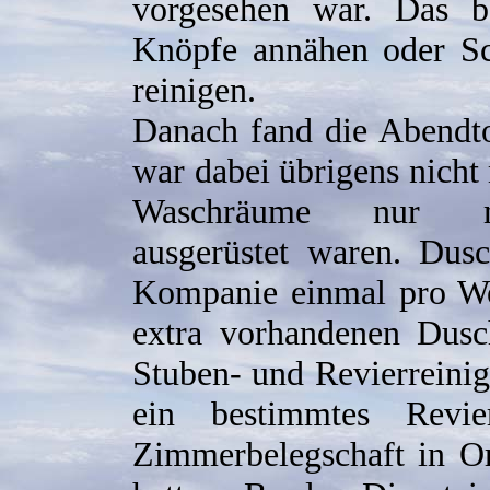
vorgesehen war. Das be
Knöpfe annähen oder S
reinigen.
Danach fand die Abendtoi
war dabei übrigens nicht
Waschräume nur m
ausgerüstet waren. Dus
Kompanie einmal pro Wo
extra vorhandenen Dusch
Stuben- und Revierreini
ein bestimmtes Revi
Zimmerbelegschaft in O