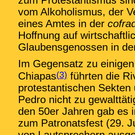
zum Protestantismus sind
vom Alkoholismus, der V
eines Amtes in der
cofra
Hoffnung auf wirtschaftli
Glaubensgenossen in de
Im Gegensatz zu einigen
(
3)
Chiapas
führten die Ri
protestantischen Sekten 
Pedro nicht zu gewalttät
den 50er Jahren gab es 
zum Patronatsfest (29. Jun
von Lautsprechern ausge