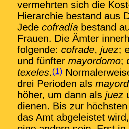
vermehrten sich die Kost
Hierarchie bestand aus 
Jede
cofradía
bestand au
Frauen. Die Ämter innerh
folgende:
cofrade
,
juez
; 
und fünfter
mayordomo
;
(
1)
texeles
.
Normalerweise
drei Perioden als
mayor
höher, um dann als
juez
u
dienen. Bis zur höchsten 
das Amt abgeleistet wird
eine andere sein. Erst in