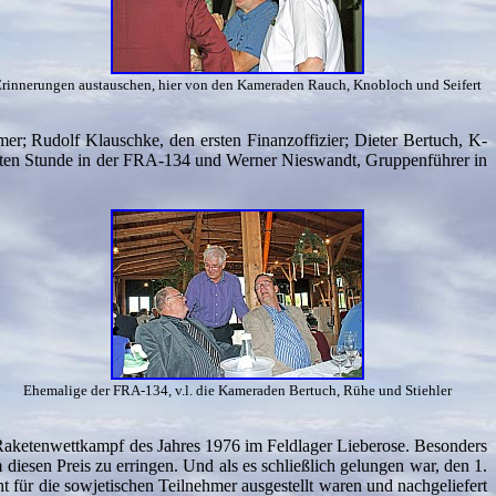
rinnerungen austauschen, hier von den Kameraden Rauch, Knobloch und Seifert
er; Rudolf Klauschke, den ersten Finanzoffizier; Dieter Bertuch, K-
sten Stunde in der FRA-134 und Werner Nieswandt, Gruppenführer in
Ehemalige der FRA-134, v.l. die Kameraden Bertuch, Rühe und Stiehler
-Raketenwettkampf des Jahres 1976 im Feldlager Lieberose. Besonders
esen Preis zu erringen. Und als es schließlich gelungen war, den 1.
 für die sowjetischen Teilnehmer ausgestellt waren und nachgeliefert