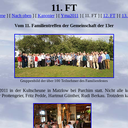
11. FT
me
]
[
Nach oben
]
[
Kanonier
]
[
Yma2011
]
[ 11. FT ]
[
12. FT
]
[
13.
Vom 11. Familientreffen der Gemeinschaft der 13er
Gruppenbild der über 100 Teilnehmer des Familienfestes
011 in der Kultscheune in Matzlow bei Parchim statt. Nicht alle k
er Prottengeier, Fritz Pedde, Hartmut Günther, Rudi Berkau. Trotzde