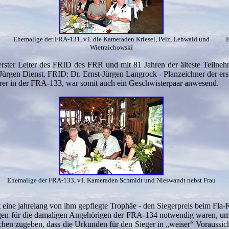
Ehemalige der FRA-131, v.l. die Kameraden Kriesel, Pelz, Lehwald und
E
Wietrzichowski
ster Leiter des FRID des FRR und mit 81 Jahren der älteste Teilnehm
ürgen Dienst, FRID; Dr. Ernst-Jürgen Langrock - Planzeichner der er
er in der FRA-133, war somit auch ein Geschwisterpaar anwesend.
Ehemalige der FRA-133, v.l. Kameraden Schmidt und Nieswandt nebst Frau
eine jahrelang von ihm gepflegte Trophäe - den Siegerpreis beim Fla
gen für die damaligen Angehörigen der FRA-134 notwendig waren, um di
hen zugeben, dass die Urkunden für den Sieger in „weiser“ Voraussicht