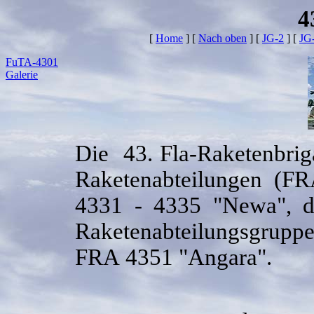
4
[
Home
]
[
Nach oben
]
[
JG-2
]
[
JG
FuTA-4301
Galerie
Die 43. Fla-Raketenbrig
Raketenabteilungen (F
4331 - 4335 "Newa", d
Raketenabteilungsgr
FRA 4351 "Angara".