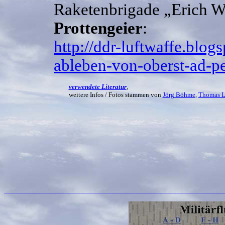
Raketenbrigade „Erich We
Prottengeier
:
http://ddr-luftwaffe.blo
ableben-von-oberst-ad-pe
verwendete Literatur
,
weitere Infos / Fotos stammen von
Jörg Böhme
,
Thomas L