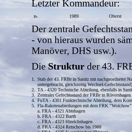
Letzter Kommandeur:
1989
Oberst
Der zentrale Gefechtssta
- von hieraus wurden sä
Manöver, DHS usw.).
Die
Struktur
der 43. FRB
1.
Stab der 43. FRBr in Sanitz mit nachgeordneter 
untergebracht, gleichzeitig Wechsel-Gefechtsstand
2.
TA - 4320 Technische Abteilung, ebenfalls in Sani
3.
Zentraler Gefechtsstand der FRBr in Rövershagen
4.
FuTA - 4301 Funktechnische Abteilung, dem Komma
5.
Fla-Raketenabteilungen mit dem FRK "Wolchow"
a. FRA - 4321 Abtshagen
b. FRA - 4322 Barth
c. FRA - 4323 Hinrichshagen
d. FRA - 4324 Retschow bis 1988