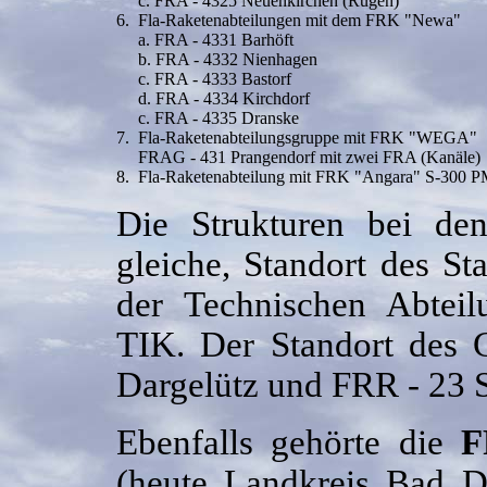
c. FRA - 4325 Neuenkirchen (Rügen)
6.
Fla-Raketenabteilungen mit dem FRK "Newa"
a. FRA - 4331 Barhöft
b. FRA - 4332 Nienhagen
c. FRA - 4333 Bastorf
d. FRA - 4334 Kirchdorf
c. FRA - 4335 Dranske
7.
Fla-Raketenabteilungsgruppe mit FRK "WEGA"
FRAG - 431 Prangendorf mit zwei FRA (Kanäle)
8.
Fla-Raketenabteilung mit FRK "Angara" S-300 
Die Strukturen bei den
gleiche, Standort des St
der Technischen Abtei
TIK. Der Standort des 
Dargelütz und FRR - 23 S
Ebenfalls gehörte die
F
(heute Landkreis Bad D