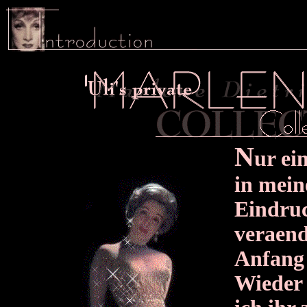
N
ur e
in mein
Eindru
veraend
Anfang 
Wieder