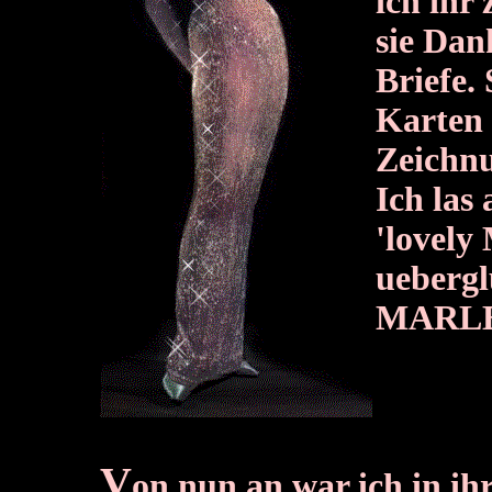
ich ihr
sie Dan
Briefe.
S
Karten 
Zeichn
Ich las
'lovel
uebergl
MARLE
V
on nun an war ich in i