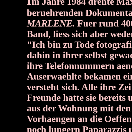
I
m Jahre 1984 drehte Max
beruehrenden Dokumentar
MARLENE.
Fuer rund 400
Band, liess sich aber wede
"Ich bin zu Tode fotograf
dahin in ihrer selbst gewa
ihre Telefonnummern aend
Auserwaehlte bekamen ein
versteht sich. Alle ihre Z
Freunde hatte sie bereits 
aus der Wohnung mit den
Vorhaengen an die Oeffen
noch lungern Paparazzis 